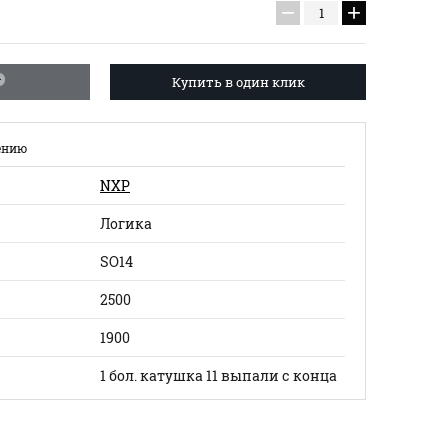
−
+
Купить в один клик
ению
NXP
Логика
SO14
2500
1900
1 бол. катушка 11 выпали с конца